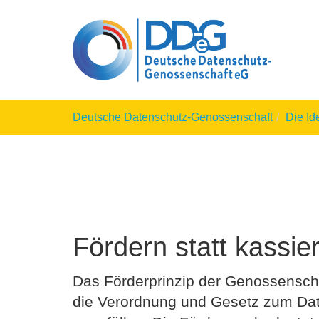
Skip
to
main
content
You
Deutsche Datenschutz-Genossenschaft
Die Id
are
here:
Fördern statt kassie
Das Förderprinzip der Genossenschaf
die Verordnung und Gesetz zum Daten