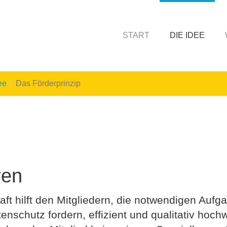
START
DIE IDEE
ee
Das Förderprinzip
ren
t hilft den Mitgliedern, die notwendigen Aufg
schutz fordern, effizient und qualitativ hochw