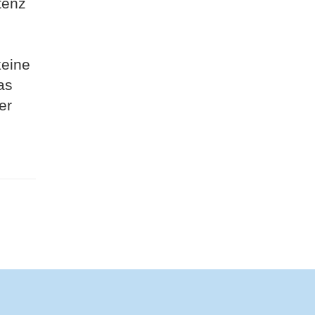
tenz
keine
as
er