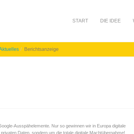
START
DIE IDEE
Aktuelles
Berichtsanzeige
oogle-Ausspähelemente. Nur so gewinnen wir in Europa digitale
 privaten Daten, sondern um die totale digitale Machtübernahme!