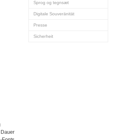
Sprog og tegnsæt
Digitale Souveränität
Presse
Sicherheit
g
f Dauer
-Fonts,