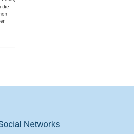
n die
chen
der
Social Networks