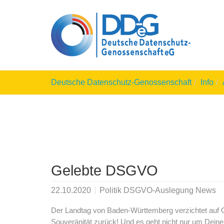
Skip
to
main
content
You
Deutsche Datenschutz-Genossenschaft
Info
are
here:
Gelebte DSGVO
22.10.2020
Politik DSGVO-Auslegung News
Der Landtag von Baden-Württemberg verzichtet auf G
Souveränität zurück! Und es geht nicht nur um Deine