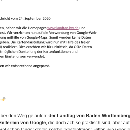
 über den Weg gelaufen:
der Landtag von Baden-Württember
 Helferlein von Google
, die doch ach so praktisch sind, aber au
t schon länger davor, solche "kostenfreien" Hilfen wie Google