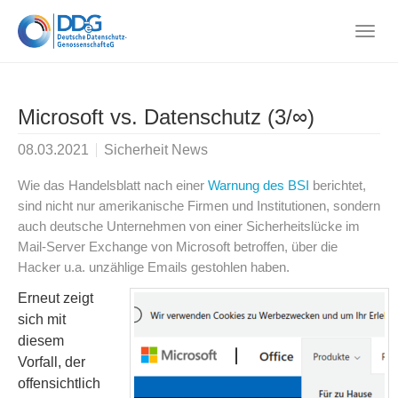
Skip
to
Togg
main
navig
content
Microsoft vs. Datenschutz (3/∞)
08.03.2021
Sicherheit News
Wie das Handelsblatt nach einer
Warnung des BSI
berichtet,
sind nicht nur amerikanische Firmen und Institutionen, sondern
auch deutsche Unternehmen von einer Sicherheitslücke im
Mail-Server Exchange von Microsoft betroffen, über die
Hacker u.a. unzählige Emails gestohlen haben.
Erneut zeigt
sich mit
diesem
Vorfall, der
offensichtlich