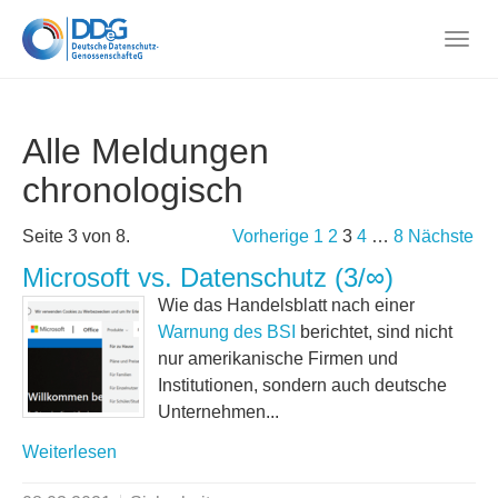
Skip
to
Togg
main
navig
content
Alle Meldungen
chronologisch
Seite 3 von 8.
Vorherige
1
2
3
4
…
8
Nächste
Microsoft vs. Datenschutz (3/∞)
Wie das Handelsblatt nach einer
Warnung des BSI
berichtet, sind nicht
nur amerikanische Firmen und
Institutionen, sondern auch deutsche
Unternehmen...
Weiterlesen