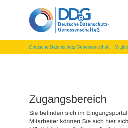
Skip
to
main
content
You
Deutsche Datenschutz-Genossenschaft
Mitgli
are
here:
Zugangsbereich
Sie befinden sich im Eingangsportal
Mitarbeiter können Sie sich hier sic